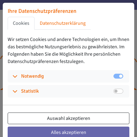
Zu den Hauptinhalten springen
Noch 32 Tage bis zur Abstimmung
Ihre Datenschutzpräferenzen
Noch 32 Tage bis zur Abstimmung
Zu den Cookie-Einstellungen springen
Cookies
Datenschutzerklärung
Zur Privatssphäreerklärung springen
Zu den Zustimmungsaktionen springen
Wir setzen Cookies und andere Technologien ein, um Ihnen
das bestmögliche Nutzungs­erlebnis zu gewährleisten. Im
Folgenden haben Sie die Möglichkeit Ihre persönlichen
Daten­schutz­präferenzen festzulegen.
(Auswählen um die Details aufzuklappen)
Notwendig
(Auswählen um die Details aufzuklappen)
Statistik
12
3.696
2.008.000
Jahre
Projekte
Euro
Auswahl akzeptieren
Hier geht es zur Abstimmung
Alles akzeptieren