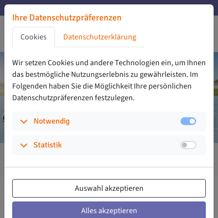
Zu den Hauptinhalten springen
Noch 31 Tage bis zur Abstimmung
Ihre Datenschutzpräferenzen
Noch 31 Tage bis zur Abstimmung
Zu den Cookie-Einstellungen springen
Cookies
Datenschutzerklärung
Zur Privatssphäreerklärung springen
Zu den Zustimmungsaktionen springen
Wir setzen Cookies und andere Technologien ein, um Ihnen
das bestmögliche Nutzungs­erlebnis zu gewährleisten. Im
Folgenden haben Sie die Möglichkeit Ihre persönlichen
Daten­schutz­präferenzen festzulegen.
(Auswählen um die Details aufzuklappen)
Notwendig
(Auswählen um die Details aufzuklappen)
Statistik
12
3.696
2.008.000
Jahre
Projekte
Euro
Auswahl akzeptieren
Alles akzeptieren